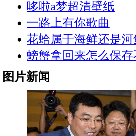
哆啦a梦超清壁纸
一路上有你歌曲
花蛤属于海鲜还是河
螃蟹拿回来怎么保存
图片新闻