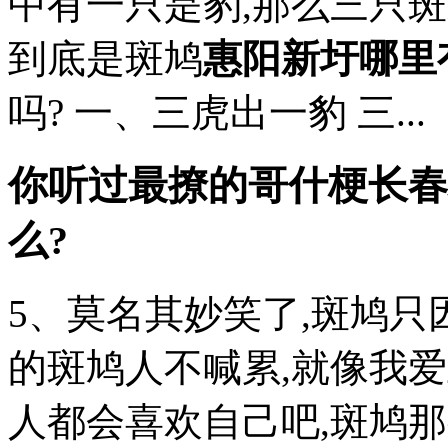
中有一只是豹,那么三只
到底是斑鸠
惠阳新圩哪里
吗? 一、三虎出一豹 三...
你听过最撩的哥什梗
长春
么?
5、莫名其妙笑了,斑鸠只
的斑鸠人不喊累,就像我爱
人都会喜欢自己吧,斑鸠那