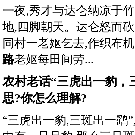
一夜,秀才与达仑纳凉于竹
地,四脚朝天。达仑怒而砍
同村一老妪乞去,作织布机
路
老妪每田间劳...
农村老话“三虎出一豹，
思?你怎么理解?
“三虎出一豹,三斑出一鹞