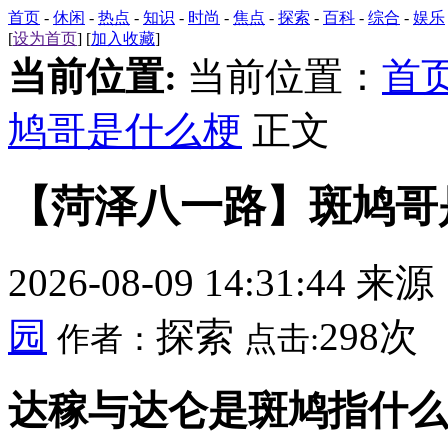
首页
-
休闲
-
热点
-
知识
-
时尚
-
焦点
-
探索
-
百科
-
综合
-
娱乐
[
设为首页
] [
加入收藏
]
当前位置:
当前位置：
首
鸠哥是什么梗
正文
【菏泽八一路】斑鸠哥
2026-08-09 14:31:44 来
园
探索
298次
作者：
点击:
达稼与达仑是斑鸠指什么