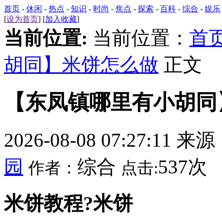
首页
-
休闲
-
热点
-
知识
-
时尚
-
焦点
-
探索
-
百科
-
综合
-
娱乐
[
设为首页
] [
加入收藏
]
当前位置:
当前位置：
首
胡同】米饼怎么做
正文
【东凤镇哪里有小胡同
2026-08-08 07:27:11 来
园
综合
537次
作者：
点击:
米饼教程?米饼