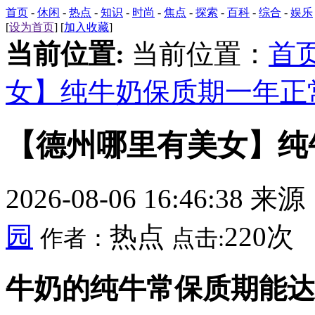
首页
-
休闲
-
热点
-
知识
-
时尚
-
焦点
-
探索
-
百科
-
综合
-
娱乐
[
设为首页
] [
加入收藏
]
当前位置:
当前位置：
首
女】纯牛奶保质期一年正
【德州哪里有美女】纯
2026-08-06 16:46:38 来
园
热点
220次
作者：
点击:
牛奶的纯牛常保质期能达