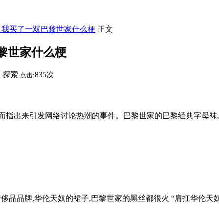
】我买了一双巴黎世家什么梗
正文
黎世家什么梗
探索
835次
：
点击:
出来引发网络讨论热潮的事件。巴黎世家的巴黎经典字母袜,在短视
侈品品牌,华伦天奴的裙子,巴黎世家的黑丝都很火 “肩扛华伦天奴,