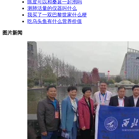
陈皮可以和桑葚一起泡吗
测肺活量的仪器叫什么
我买了一双巴黎世家什么梗
吃乌头鱼有什么营养价值
图片新闻