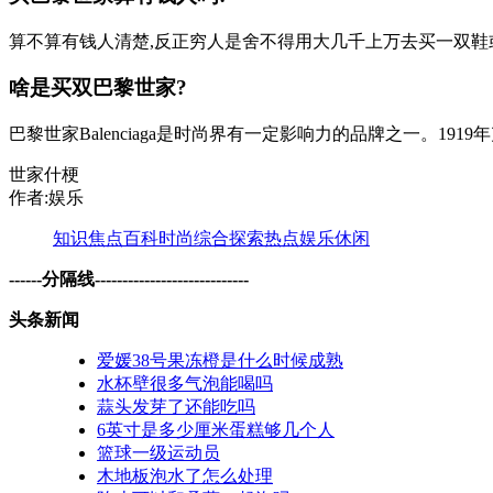
算不算有钱人清楚,反正穷人是舍不得用大几千上万去买一双鞋
啥是买双巴黎世家?
巴黎世家Balenciaga是时尚界有一定影响力的品牌之一。1919
世家什梗
作者:娱乐
知识
焦点
百科
时尚
综合
探索
热点
娱乐
休闲
------分隔线----------------------------
头条新闻
爱媛38号果冻橙是什么时候成熟
水杯壁很多气泡能喝吗
蒜头发芽了还能吃吗
6英寸是多少厘米蛋糕够几个人
篮球一级运动员
木地板泡水了怎么处理