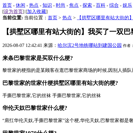
首页
-
休闲
-
热点
-
知识
-
时尚
-
焦点
-
探索
-
百科
-
综合
-
娱乐
[
设为首页
] [
加入收藏
]
当前位置:
当前位置：
首页
>
热点
>
【拱墅区哪里有站大街的
【拱墅区哪里有站大街的】我买了一双巴
2026-08-07 12:42:41 来源：
哈尔滨2号地铁哪站到建国公园
作者
来条巴黎世家是买双什么梗?
黎世家的梗指的是某顾客在逛巴黎世家商场的时候,因别人插队而指
巴黎世家的世家什梗
拱墅区哪里有站大街的
梗?
手撕巴黎世家,它的丝袜 手撕巴黎世家,它的丝袜
华伦天奴巴黎世家什么梗?
“肩扛华伦天奴,手撕巴黎世家”这个梗,华伦天奴,巴黎世家都是奢