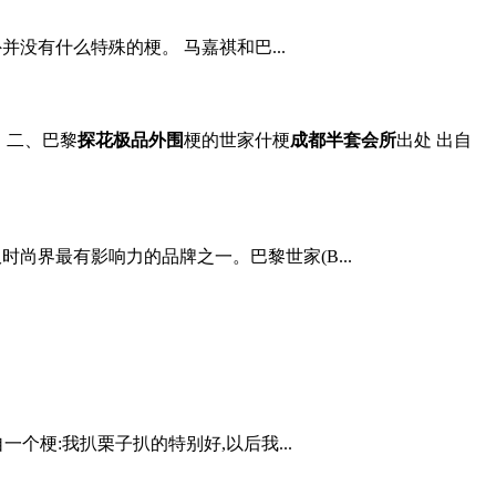
没有什么特殊的梗。 马嘉祺和巴...
 二、巴黎
探花极品外围
梗的世家什梗
成都半套会所
出处 出自
时尚界最有影响力的品牌之一。巴黎世家(B...
个梗:我扒栗子扒的特别好,以后我...