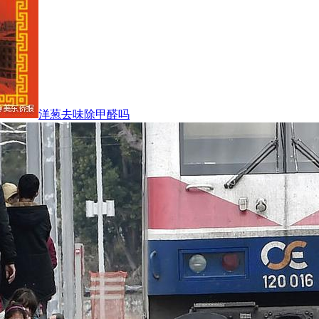
洋葱去味除甲醛吗