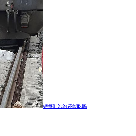
螃蟹吐泡泡还能吃吗