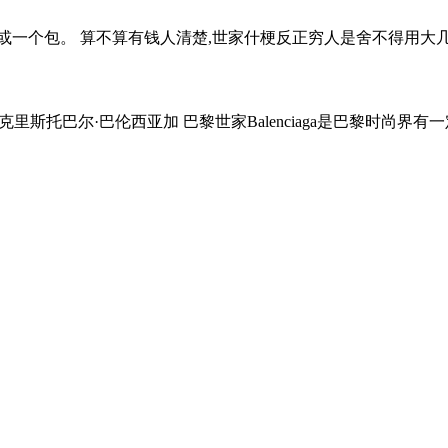
或一个包。 算不算有钱人清楚,世家什梗反正穷人是舍不得用大
年克里斯托巴尔·巴伦西亚加 巴黎世家Balenciaga是巴黎时尚界有