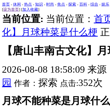
首页
-
休闲
-
热点
-
知识
-
时尚
-
焦点
-
探索
-
百科
-
综合
-
娱乐
[
设为首页
] [
加入收藏
]
当前位置:
当前位置：
首
化】月球种菜是什么梗
正
【唐山丰南古文化】月
2026-08-08 18:58:09 来
园
探索
352次
作者：
点击:
月球不能种菜是月球什么