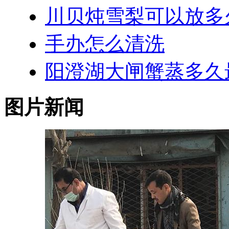
川贝炖雪梨可以放多
手办怎么清洗
阳澄湖大闸蟹蒸多久
图片新闻