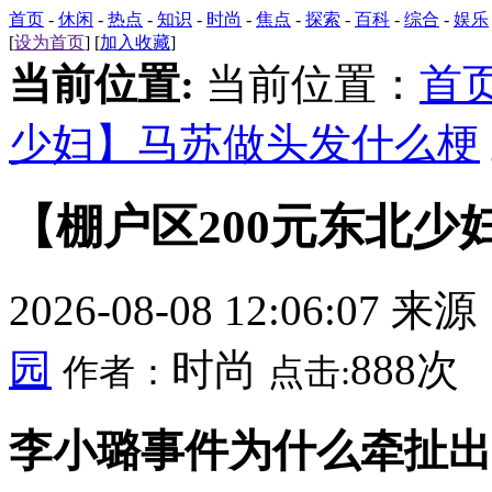
首页
-
休闲
-
热点
-
知识
-
时尚
-
焦点
-
探索
-
百科
-
综合
-
娱乐
[
设为首页
] [
加入收藏
]
当前位置:
当前位置：
首
少妇】马苏做头发什么梗
【棚户区200元东北少
2026-08-08 12:06:07 来
园
时尚
888次
作者：
点击:
李小璐事件为什么牵扯出