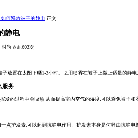
】如何释放被子的静电
正文
的静电
时尚
603次
：
点击:
放置在太阳下晒1-3小时。 2.用喷雾在被子上撒上适量的静电水,
么服务
在挥发的过程中会吸热,从而提高室内空气的湿度,可以避免被子和
时,加一点护发素,可以起到抗静电作用。护发素本身是何释由抗静