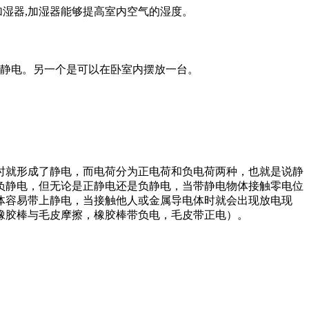
加湿器,加湿器能够提高室内空气的湿度。
的静电。另一个是可以在卧室内摆放一台。
时就形成了静电，而电荷分为正电荷和负电荷两种，也就是说静
负静电，但无论是正静电还是负静电，当带静电物体接触零电位
体容易带上静电，当接触他人或金属导电体时就会出现放电现
橡胶棒与毛皮摩擦，橡胶棒带负电，毛皮带正电）。