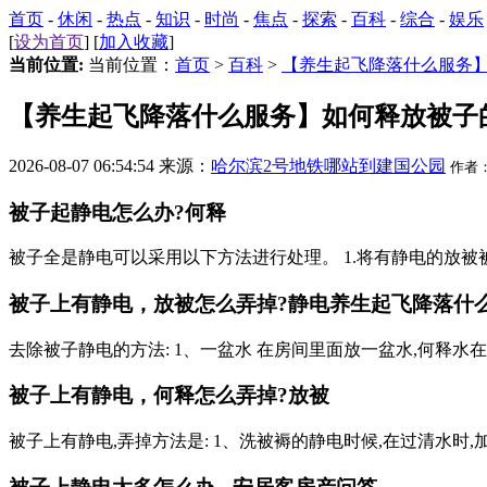
首页
-
休闲
-
热点
-
知识
-
时尚
-
焦点
-
探索
-
百科
-
综合
-
娱乐
[
设为首页
] [
加入收藏
]
当前位置:
当前位置：
首页
>
百科
>
【养生起飞降落什么服务
【养生起飞降落什么服务】如何释放被子
2026-08-07 06:54:54 来源：
哈尔滨2号地铁哪站到建国公园
作者
被子起静电怎么办?何释
被子全是静电可以采用以下方法进行处理。 1.将有静电的放被被子
被子上有静电，放被怎么弄掉?静电
养生起飞降落什
去除被子静电的方法: 1、一盆水 在房间里面放一盆水,何释水
被子上有静电，何释怎么弄掉?放被
被子上有静电,弄掉方法是: 1、洗被褥的静电时候,在过清水