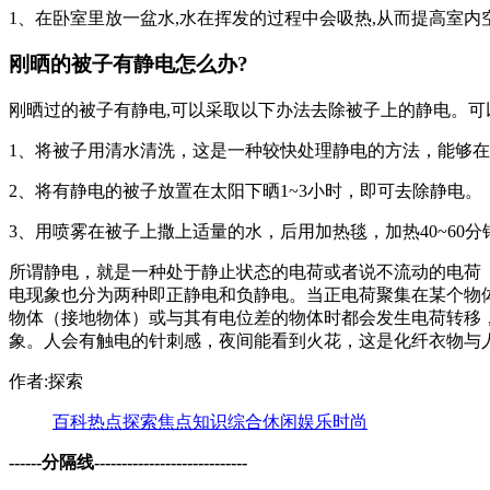
1、在卧室里放一盆水,水在挥发的过程中会吸热,从而提高室内
刚晒的被子有静电怎么办?
刚晒过的被子有静电,可以采取以下办法去除被子上的静电。可
1、将被子用清水清洗，这是一种较快处理静电的方法，能够
2、将有静电的被子放置在太阳下晒1~3小时，即可去除静电。
3、用喷雾在被子上撒上适量的水，后用加热毯，加热40~60
所谓静电，就是一种处于静止状态的电荷或者说不流动的电荷
电现象也分为两种即正静电和负静电。当正电荷聚集在某个物
物体（接地物体）或与其有电位差的物体时都会发生电荷转移
象。人会有触电的针刺感，夜间能看到火花，这是化纤衣物与
作者:探索
百科
热点
探索
焦点
知识
综合
休闲
娱乐
时尚
------分隔线----------------------------