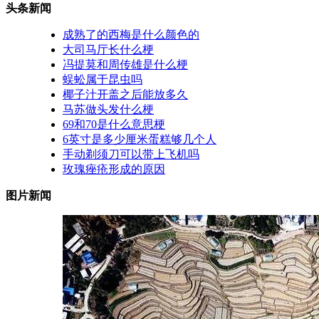
头条新闻
成熟了的西梅是什么颜色的
大司马厅长什么梗
冯提莫和周传雄是什么梗
蜈蚣属于昆虫吗
椰子汁开盖之后能放多久
马苏做头发什么梗
69和70是什么意思梗
6英寸是多少厘米蛋糕够几个人
手动剃须刀可以带上飞机吗
玫瑰痤疮形成的原因
图片新闻