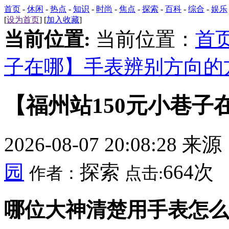
首页
-
休闲
-
热点
-
知识
-
时尚
-
焦点
-
探索
-
百科
-
综合
-
娱乐
[
设为首页
] [
加入收藏
]
当前位置:
当前位置：
首
子在哪】手表辨别方向的
【福州站150元小巷
2026-08-07 20:08:28 来
园
探索
664次
作者：
点击:
哪位大神清楚用手表怎么