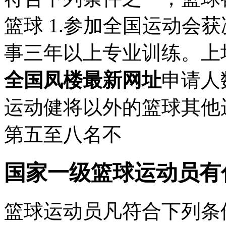
篮球 1.参加全国运动会
事三年以上专业训练。上
全国凤楼最新网址
申请人
运动健将以外的篮球其他
第五至八名不
国家一级篮球运动员有
篮球运动员凡符合下列条