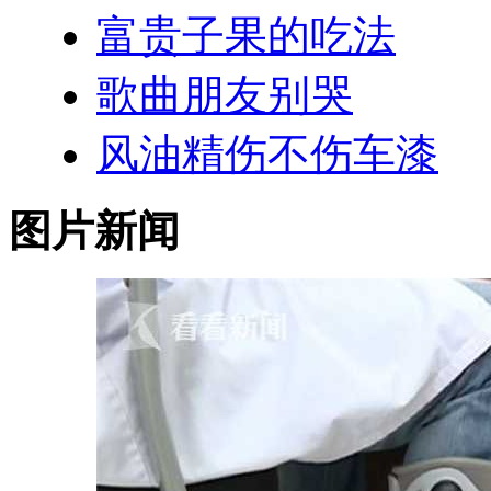
富贵子果的吃法
歌曲朋友别哭
风油精伤不伤车漆
图片新闻