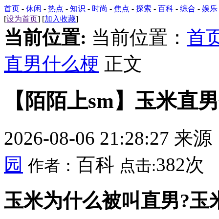
首页
-
休闲
-
热点
-
知识
-
时尚
-
焦点
-
探索
-
百科
-
综合
-
娱乐
[
设为首页
] [
加入收藏
]
当前位置:
当前位置：
首
直男什么梗
正文
【陌陌上sm】玉米直
2026-08-06 21:28:27 来
园
百科
382次
作者：
点击:
玉米为什么被叫直男?玉