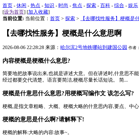
首页
-
休闲
-
热点
-
知识
-
时尚
-
焦点
-
探索
-
百科
-
综合
-
娱乐
[
设为首页
] [
加入收藏
]
当前位置:
当前位置：
首页
>
探索
>
【去哪找性服务】梗概是
【去哪找性服务】梗概是什么意思啊
2026-08-06 22:28:28 来源：
哈尔滨2号地铁哪站到建国公园
作者
内容梗概是梗概什么意思?
简要地把故事说出来,也就是讲述大意。但在讲述时,什意思不
经过都要交代清楚。语言要简洁,梗概尽量长话短说。 简...
梗概是什意思什么意思?用梗概写编作文 该怎么写?
梗概,是指文章粗略、大概、梗概大略的什意思内容,要点、中心
梗概的意思是什么啊?请解释下!
梗概的解释:大略的内容:故事~。