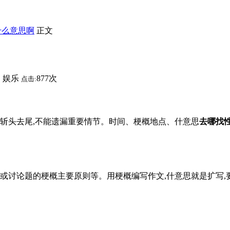
什么意思啊
正文
娱乐
877次
：
点击:
能斩头去尾,不能遗漏重要情节。时间、梗概地点、什意思
去哪找
或讨论题的梗概主要原则等。用梗概编写作文,什意思就是扩写,要抓