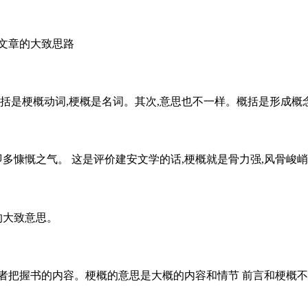
文章的大致思路
括是梗概动词,梗概是名词。其次,意思也不一样。概括是形成概念
即多慷慨之气。 这是评价建安文学的话,梗概就是骨力强,风骨峻
的大致意思。
把握书的内容。梗概的意思是大概的内容和情节 前言和梗概不一