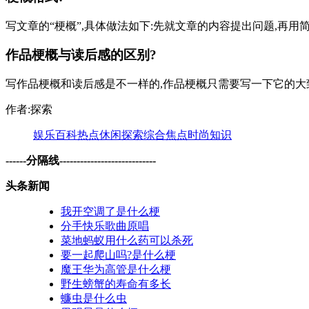
写文章的“梗概”,具体做法如下:先就文章的内容提出问题,再用
作品梗概与读后感的区别?
写作品梗概和读后感是不一样的,作品梗概只需要写一下它的大致
作者:探索
娱乐
百科
热点
休闲
探索
综合
焦点
时尚
知识
------分隔线----------------------------
头条新闻
我开空调了是什么梗
分手快乐歌曲原唱
菜地蚂蚁用什么药可以杀死
要一起爬山吗?是什么梗
魔王华为高管是什么梗
野生螃蟹的寿命有多长
蠊虫是什么虫