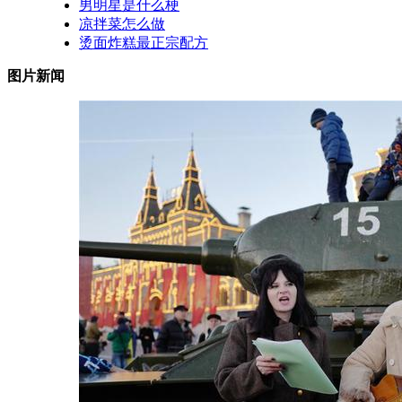
男明星是什么梗
凉拌菜怎么做
烫面炸糕最正宗配方
图片新闻