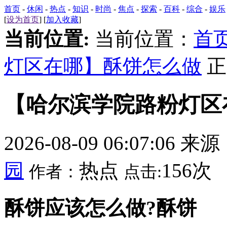
首页
-
休闲
-
热点
-
知识
-
时尚
-
焦点
-
探索
-
百科
-
综合
-
娱乐
[
设为首页
] [
加入收藏
]
当前位置:
当前位置：
首
灯区在哪】酥饼怎么做
正
【哈尔滨学院路粉灯区
2026-08-09 06:07:06 来
园
热点
156次
作者：
点击:
酥饼应该怎么做?酥饼