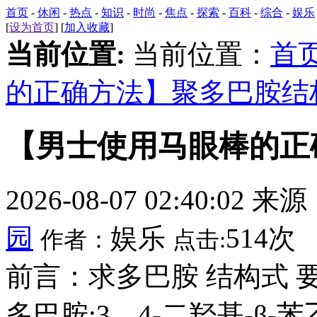
首页
-
休闲
-
热点
-
知识
-
时尚
-
焦点
-
探索
-
百科
-
综合
-
娱乐
[
设为首页
] [
加入收藏
]
当前位置:
当前位置：
首
的正确方法】聚多巴胺结
【男士使用马眼棒的正
2026-08-07 02:40:02 来
园
娱乐
514次
作者：
点击:
前言：求多巴胺 结构式
多巴胺;3，4-二羟基-β-苯乙胺;