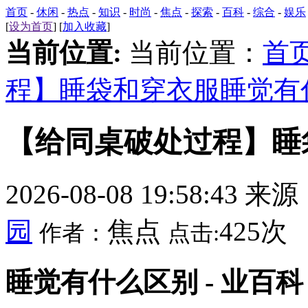
首页
-
休闲
-
热点
-
知识
-
时尚
-
焦点
-
探索
-
百科
-
综合
-
娱乐
[
设为首页
] [
加入收藏
]
当前位置:
当前位置：
首
程】睡袋和穿衣服睡觉有
【给同桌破处过程】睡
2026-08-08 19:58:43 来
园
焦点
425次
作者：
点击:
睡觉有什么区别 - 业百科