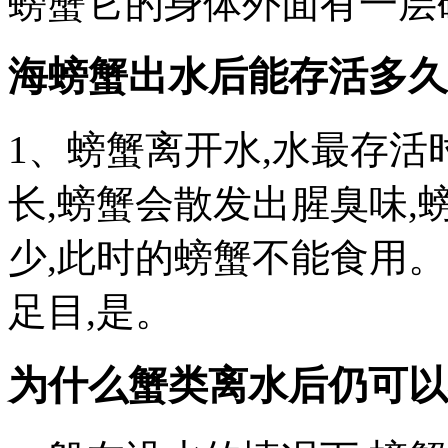
螃蟹它的身体外面有一层
海螃蟹出水后能存活多久
1、螃蟹离开水,水最存活
长,螃蟹会散发出腥臭味
少,此时的螃蟹不能食用。
足目,是。
为什么蟹类离水后仍可以