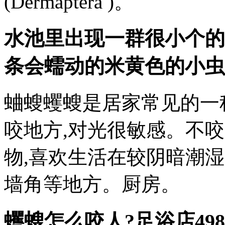
(Dermaptera )。
水池里出现一群很小个的
条会蠕动的米黄色的小虫
蛐螋蠼螋是居家常见的一
咬地方,对光很敏感。不
物,喜欢生活在较阴暗潮
墙角等地方。厨房。
蠼螋怎么咬人?
足浴店49