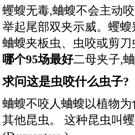
蠼螋无毒,蛐螋不会主动
举起尾部双夹示威。蠼螋
蛐螋夹板虫、虫咬或剪刀
哪个95场最好
二母夹子,
求问这是虫咬什么虫子?
蛐螋不咬人蛐螋以植物为
其他昆虫。 这种昆虫叫蠼