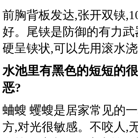
前胸背板发达,张开双铗,1
好。尾铗是防御的有力武
硬呈铗状,可以先用滚水
水池里有黑色的短短的很
恶?
蛐螋 蠼螋是居家常见的
方,对光很敏感。不咬人,