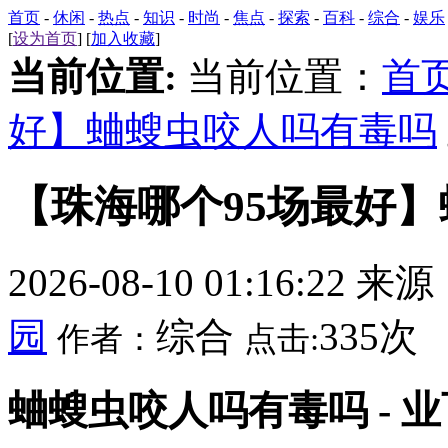
首页
-
休闲
-
热点
-
知识
-
时尚
-
焦点
-
探索
-
百科
-
综合
-
娱乐
[
设为首页
] [
加入收藏
]
当前位置:
当前位置：
首
好】蛐螋虫咬人吗有毒吗
【珠海哪个95场最好
2026-08-10 01:16:22 来
园
综合
335次
作者：
点击:
蛐螋虫咬人吗有毒吗 - 