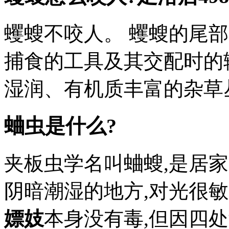
蠼螋不咬人。 蠼螋的尾
捕食的工具及其交配时的
湿润、有机质丰富的杂草
蛐虫是什么?
夹板虫学名叫蛐螋,是居
阴暗潮湿的地方,对光很敏
嫖妓
本身没有毒,但因四