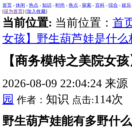
首页
-
休闲
-
热点
-
知识
-
时尚
-
焦点
-
探索
-
百科
-
综合
-
娱乐
[
设为首页
] [
加入收藏
]
当前位置:
当前位置：
首
女孩】野生葫芦娃是什么
【商务模特之美院女孩
2026-08-09 22:04:24 来
园
知识
114次
作者：
点击:
野生葫芦娃能有多野什么