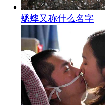
蟋蟀又称什么名字