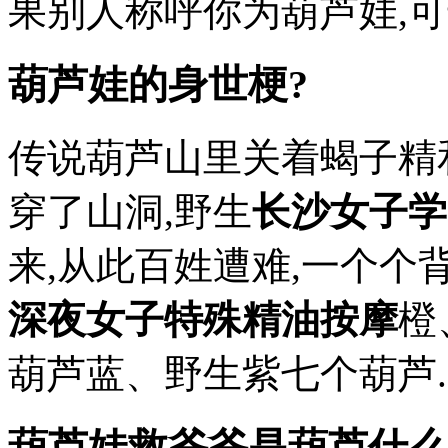
果别人称呼你为葫芦娃,可千
葫芦娃的身世梗?
传说葫芦山里关着蝎子精
穿了山洞,野生
长沙女子学
来,从此百姓遭难,一个
深夜女子特殊精油按摩
橙
葫芦蓝、野生紫七个葫芦..
葫芦娃救爷爷是葫芦什么