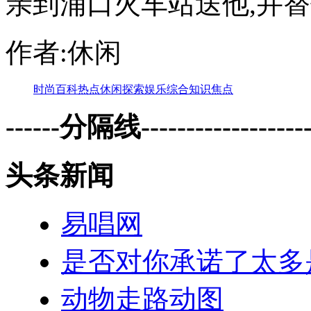
亲到浦口火车站送他,并替他
作者:休闲
时尚
百科
热点
休闲
探索
娱乐
综合
知识
焦点
------分隔线--------------------
头条新闻
易唱网
是否对你承诺了太多
动物走路动图