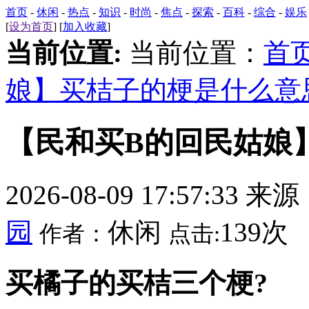
首页
-
休闲
-
热点
-
知识
-
时尚
-
焦点
-
探索
-
百科
-
综合
-
娱乐
[
设为首页
] [
加入收藏
]
当前位置:
当前位置：
首
娘】买桔子的梗是什么意
【民和买B的回民姑娘
2026-08-09 17:57:33 来
园
休闲
139次
作者：
点击:
买橘子的买桔三个梗?