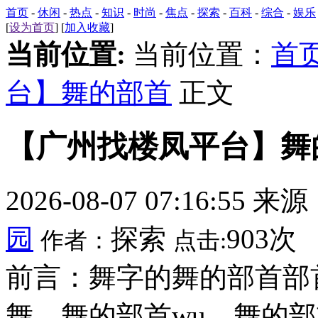
首页
-
休闲
-
热点
-
知识
-
时尚
-
焦点
-
探索
-
百科
-
综合
-
娱乐
[
设为首页
] [
加入收藏
]
当前位置:
当前位置：
首
台】舞的部首
正文
【广州找楼凤平台】舞
2026-08-07 07:16:55 来
园
探索
903次
作者：
点击:
前言：舞字的舞的部首部
舞，舞的部首wu，舞的