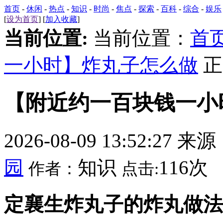
首页
-
休闲
-
热点
-
知识
-
时尚
-
焦点
-
探索
-
百科
-
综合
-
娱乐
[
设为首页
] [
加入收藏
]
当前位置:
当前位置：
首
一小时】炸丸子怎么做
正
【附近约一百块钱一小
2026-08-09 13:52:27 来
园
知识
116次
作者：
点击:
定襄生炸丸子的炸丸做法