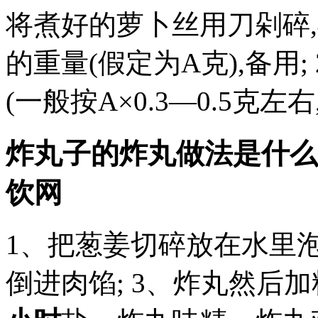
将煮好的萝卜丝用刀剁碎
的重量(假定为A克),备用
(一般按A×0.3—0.5克
炸丸子的炸丸做法是什么
饮网
1、把葱姜切碎放在水里泡
倒进肉馅; 3、炸丸然后