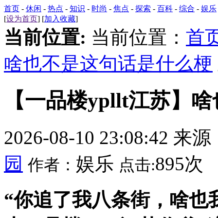
首页
-
休闲
-
热点
-
知识
-
时尚
-
焦点
-
探索
-
百科
-
综合
-
娱乐
[
设为首页
] [
加入收藏
]
当前位置:
当前位置：
首
啥也不是这句话是什么梗
【一品楼ypllt江苏
2026-08-10 23:08:42 来
园
娱乐
895次
作者：
点击:
“你追了我八条街，啥也