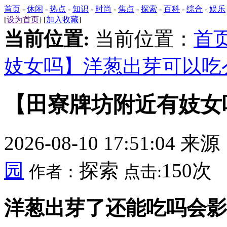
首页
-
休闲
-
热点
-
知识
-
时尚
-
焦点
-
探索
-
百科
-
综合
-
娱乐
[
设为首页
] [
加入收藏
]
当前位置:
当前位置：
首
妓女吗】洋葱出芽可以吃
【田寮牌坊附近有妓女
2026-08-10 17:51:04 来
园
探索
150次
作者：
点击:
洋葱出芽了还能吃吗会影