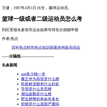
王健，1987年4月1日 出生，藤球运动员。
篮球一级或者二级运动员怎么考
到区里报名参加市运会如果夺得名次就能申报
作者:热点
百科
焦点
时尚
热点
知识
探索
休闲
娱乐
综合
------分隔线----------------------------
头条新闻
sod多少钱一盒
魔王华为高管是什么梗
吃新鲜龙眼有什么好处
导管是什么意思梗
潮汕卤鹅是什么梗
野生螃蟹的寿命有多长
腔梗是什么原因严重吗