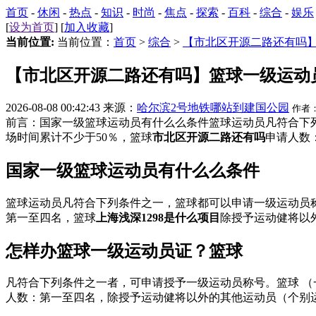
首页
-
休闲
-
热点
-
知识
-
时尚
-
焦点
-
探索
-
百科
-
综合
-
娱乐
[
设为首页
] [
加入收藏
]
当前位置:
当前位置：
首页
>
综合
>
【市北区开源二路还有吗
【市北区开源二路还有吗】篮球一级运动
2026-08-08 00:42:43 来源：
哈尔滨2号地铁哪站到建国公园
作者
前言：国家一级篮球运动员有什么么条件篮球运动员凡符合下列
场时间累计不少于50％，篮球
市北区开源二路还有吗
申请人数
国家一级篮球运动员有什么么条件
篮球运动员凡符合下列条件之一，篮球都可以申请一级运动员称
第一至四名，篮球
上海浅深1298是什么项目
除授予运动健将以外
怎样办篮球一级运动员证？篮球
凡符合下列条件之一者，可申请授予一级运动员称号。篮球 （
人数：第一至四名，除授予运动健将以外的其他运动员（个别运