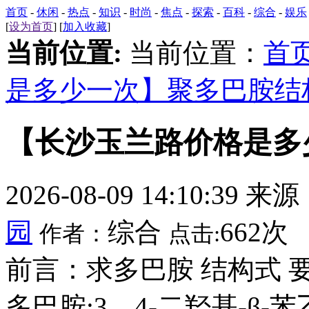
首页
-
休闲
-
热点
-
知识
-
时尚
-
焦点
-
探索
-
百科
-
综合
-
娱乐
[
设为首页
] [
加入收藏
]
当前位置:
当前位置：
首
是多少一次】聚多巴胺结
【长沙玉兰路价格是多
2026-08-09 14:10:39 来
园
综合
662次
作者：
点击:
前言：求多巴胺 结构式
多巴胺;3，4-二羟基-β-苯乙胺;