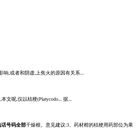
,或者和阴虚,上焦火的原因有关系...
以桔梗(Platycodo... 据...
电话号码全部
干燥根。意见建议:3、药材柑的桔梗用药部位为果