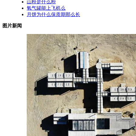
山粉是什么粉
氧气罐能上飞机么
月饼为什么保质期那么长
图片新闻