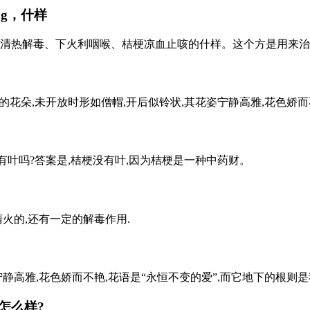
5g，什样
清热解毒、下火利咽喉、桔梗凉血止咳的什样。这个方是用来治疗感
花朵,未开放时形如僧帽,开后似铃状,其花姿宁静高雅,花色娇而不艳
有叶吗?答案是,桔梗没有叶,因为桔梗是一种中药财。
火的,还有一定的解毒作用.
静高雅,花色娇而不艳,花语是“永恒不变的爱”,而它地下的根则是我
怎么样?