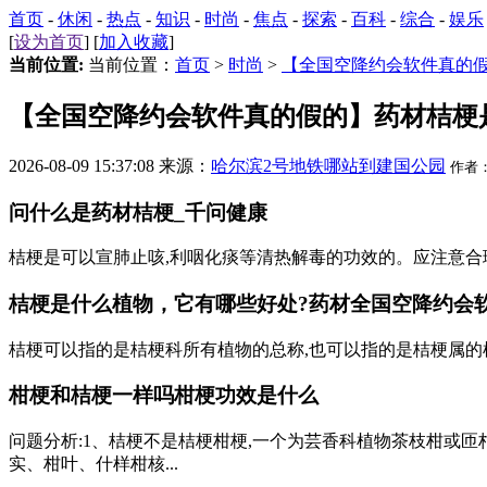
首页
-
休闲
-
热点
-
知识
-
时尚
-
焦点
-
探索
-
百科
-
综合
-
娱乐
[
设为首页
] [
加入收藏
]
当前位置:
当前位置：
首页
>
时尚
>
【全国空降约会软件真的
【全国空降约会软件真的假的】药材桔梗
2026-08-09 15:37:08 来源：
哈尔滨2号地铁哪站到建国公园
作者
问什么是药材桔梗_千问健康
桔梗是可以宣肺止咳,利咽化痰等清热解毒的功效的。应注意合理
桔梗是什么植物，它有哪些好处?药材
全国空降约会
桔梗可以指的是桔梗科所有植物的总称,也可以指的是桔梗属的植物的总称,还可以狭
柑梗和桔梗一样吗柑梗功效是什么
问题分析:1、桔梗不是桔梗柑梗,一个为芸香科植物茶枝柑或匝
实、柑叶、什样柑核...