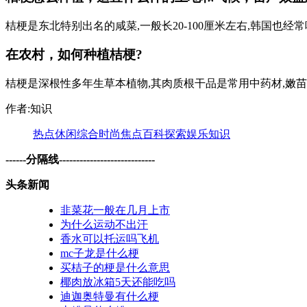
桔梗是东北特别出名的咸菜,一般长20-100厘米左右,韩国也经常
在农村，如何种植桔梗?
桔梗是深根性多年生草本植物,其肉质根干品是常用中药材,嫩苗和肉
作者:知识
热点
休闲
综合
时尚
焦点
百科
探索
娱乐
知识
------分隔线----------------------------
头条新闻
韭菜花一般在几月上市
为什么运动不出汗
香水可以托运吗飞机
mc子龙是什么梗
买桔子的梗是什么意思
椰肉放冰箱5天还能吃吗
迪迦奥特曼有什么梗