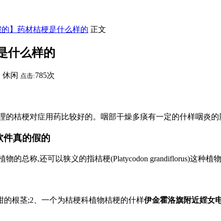
假的】药材桔梗是什么样的
正文
是什么样的
休闲
785次
：
点击:
的桔梗对症用药比较好的。咽部干燥多痰有一定的什样咽炎的影响
软件真的假的
义的指桔梗(Platycodon grandiflorus)这种植物,本文呢,仅
柑的根茎;2、一个为桔梗科植物桔梗的什样
伊金霍洛旗附近婬女