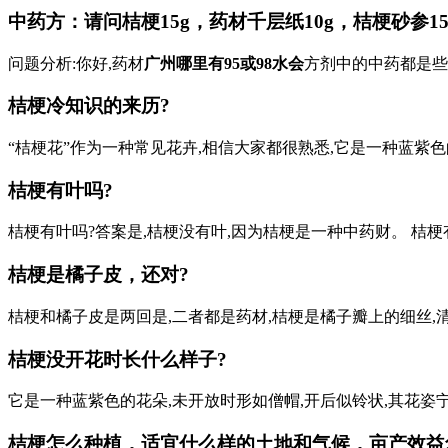
中药方：请问桔梗15g，药材千层纸10g，桔梗砂参1
问题分析:你好,药材
广州哪里有95或98水会
方剂中的中药都是些
桔梗冷知识的来历?
“桔梗花”作为一种常见花卉,相信大家都很熟悉,它是一种蓝紫色的
桔梗有叶吗?
桔梗有叶吗?答案是,桔梗没有叶,因为桔梗是一种中药财。 桔梗
桔梗是橘子皮，还对?
桔梗和橘子皮是两回是,二者都是药材,桔梗是橘子瓣上的细丝,清
桔梗没开花时长什么样子?
它是一种蓝紫色的花朵,未开放时形如僧帽,开后似铃状,其花姿宁
桔梗怎么种植，适宜什么样的土地和气候，亩产效益