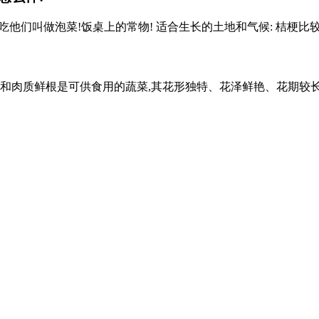
吃他们叫做泡菜!饭桌上的常物! 适合生长的土地和气候: 桔梗比较适合
质鲜根是可供食用的蔬菜,其花形独特、花泽鲜艳、花期较长,富有观