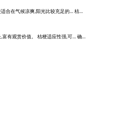
在气候凉爽,阳光比较充足的... 桔...
赏价值。 桔梗适应性强,可... 确...