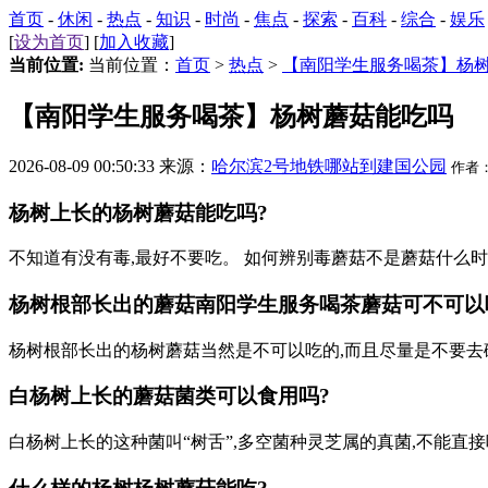
首页
-
休闲
-
热点
-
知识
-
时尚
-
焦点
-
探索
-
百科
-
综合
-
娱乐
[
设为首页
] [
加入收藏
]
当前位置:
当前位置：
首页
>
热点
>
【南阳学生服务喝茶】杨
【南阳学生服务喝茶】杨树蘑菇能吃吗
2026-08-09 00:50:33 来源：
哈尔滨2号地铁哪站到建国公园
作者
杨树上长的杨树蘑菇能吃吗?
不知道有没有毒,最好不要吃。 如何辨别毒蘑菇不是蘑菇什么
杨树根部长出的蘑菇
南阳学生服务喝茶
蘑菇可不可以
杨树根部长出的杨树蘑菇当然是不可以吃的,而且尽量是不要去
白杨树上长的蘑菇菌类可以食用吗?
白杨树上长的这种菌叫“树舌”,多空菌种灵芝属的真菌,不能直接吃