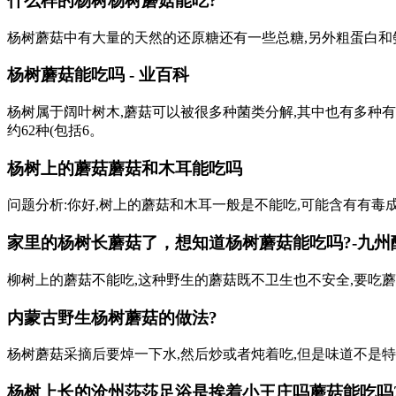
什么样的杨树杨树蘑菇能吃?
杨树蘑菇中有大量的天然的还原糖还有一些总糖,另外粗蛋白和
杨树蘑菇能吃吗 - 业百科
杨树属于阔叶树木,蘑菇可以被很多种菌类分解,其中也有多种有
约62种(包括6。
杨树上的蘑菇蘑菇和木耳能吃吗
问题分析:你好,树上的蘑菇和木耳一般是不能吃,可能含有有毒
家里的杨树长蘑菇了，想知道杨树蘑菇能吃吗?-九州
柳树上的蘑菇不能吃,这种野生的蘑菇既不卫生也不安全,要吃蘑
内蒙古野生杨树蘑菇的做法?
杨树蘑菇采摘后要焯一下水,然后炒或者炖着吃,但是味道不是特
杨树上长的
沧州莎莎足浴是挨着小王庄吗
蘑菇能吃吗