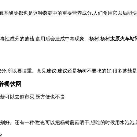
氨基酸等都也是这种蘑菇中的重要营养成分,人们食用它以后能快
毒性成分的蘑菇,食用后会造成中毒现象。杨树,杨树
太原火车站
成分,所以要慎重。意见建议:建议还是杨树不要吃的好,很多蘑菇
醉餐饮网
菇可以去超市买,既方便也不贵
别好。还有一种做法,可以把杨树蘑菇晒干,想吃的时候用水泡泡
?