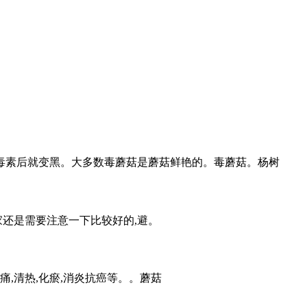
到毒素后就变黑。大多数毒蘑菇是蘑菇鲜艳的。毒蘑菇。杨树
家还是需要注意一下比较好的,避。
痛,清热,化瘀,消炎抗癌等。。蘑菇