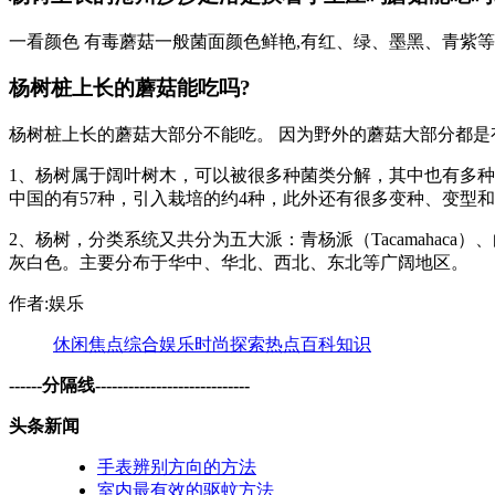
一看颜色 有毒蘑菇一般菌面颜色鲜艳,有红、绿、墨黑、青紫等
杨树桩上长的蘑菇能吃吗?
杨树桩上长的蘑菇大部分不能吃。 因为野外的蘑菇大部分都是有
1、杨树属于阔叶树木，可以被很多种菌类分解，其中也有多种
中国的有57种，引入栽培的约4种，此外还有很多变种、变型
2、杨树，分类系统又共分为五大派：青杨派（Tacamahaca）、白
灰白色。主要分布于华中、华北、西北、东北等广阔地区。
作者:娱乐
休闲
焦点
综合
娱乐
时尚
探索
热点
百科
知识
------分隔线----------------------------
头条新闻
手表辨别方向的方法
室内最有效的驱蚊方法