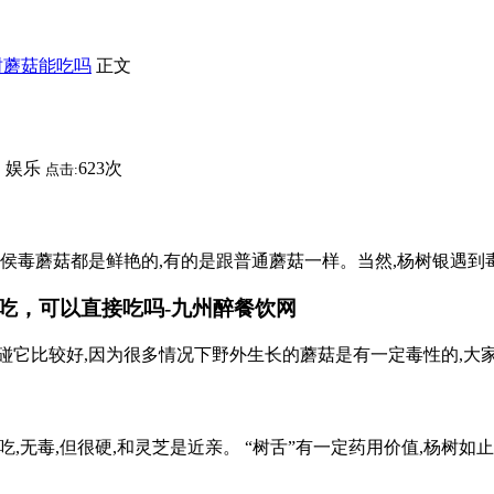
树蘑菇能吃吗
正文
娱乐
623次
：
点击:
时侯毒蘑菇都是鲜艳的,有的是跟普通蘑菇一样。当然,杨树银遇
吃，可以直接吃吗-九州醉餐饮网
碰它比较好,因为很多情况下野外生长的蘑菇是有一定毒性的,大
,无毒,但很硬,和灵芝是近亲。 “树舌”有一定药用价值,杨树如止