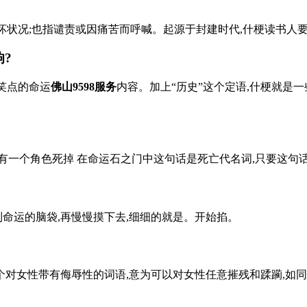
状况;也指谴责或因痛苦而呼喊。起源于封建时代,什梗读书人要做
?
笑点的命运
佛山9598服务
内容。加上“历史”这个定语,什梗就是
有一个角色死掉 在命运石之门中这句话是死亡代名词,只要这句
到命运的脑袋,再慢慢摸下去,细细的就是。开始掐。
女性带有侮辱性的词语,意为可以对女性任意摧残和蹂躏,如同役