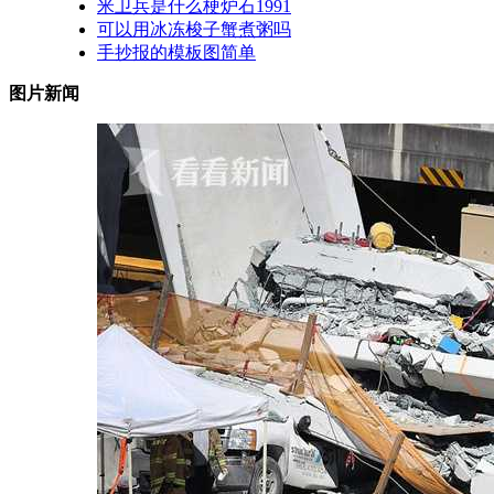
米卫兵是什么梗炉石1991
可以用冰冻梭子蟹煮粥吗
手抄报的模板图简单
图片新闻