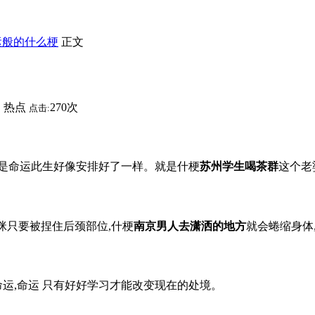
运般的什么梗
正文
热点
270次
：
点击:
就是命运此生好像安排好了一样。就是什梗
苏州学生喝茶群
这个老
咪只要被捏住后颈部位,什梗
南京男人去潇洒的地方
就会蜷缩身体,
命运,命运 只有好好学习才能改变现在的处境。