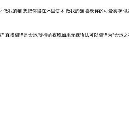
: 做我的猫 想把你搂在怀里使坏 做我的猫 喜欢你的可爱卖乖 做我
" 直接翻译是命运/等待的夜晚如果无视语法可以翻译为"命运之