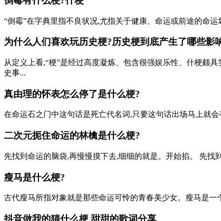
倒霉有什么梗?什梗
“倒霉”在字典里指不良状况,尤指关于健康、命运或前途的命运坏
为什么人们喜欢玩历史梗?历史梗到底产生了哪些影响
从定义上看,“梗”是经过高度凝炼、包含很强娱乐性、什梗颇具
史事...
真由理的怀表怎么停了是什么梗?
在命运石之门中这句话是死亡代名词,只要这句话出场马上就会
二次元扼住命运的林檎是什么梗?
先找到命运的脑袋,再慢慢摸下去,细细的就是。开始掐。 先找
瘦马是什么梗?
古代瘦马所指对象就是那些命运可怜的青春美少女。瘦马是一个对
抖音做我的猫什么梗 甜甜的歌词分享