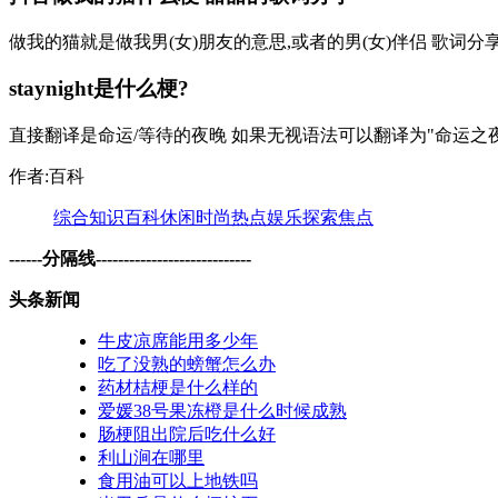
做我的猫就是做我男(女)朋友的意思,或者的男(女)伴侣 歌词分享
staynight是什么梗?
直接翻译是命运/等待的夜晚 如果无视语法可以翻译为"命运之夜
作者:百科
综合
知识
百科
休闲
时尚
热点
娱乐
探索
焦点
------分隔线----------------------------
头条新闻
牛皮凉席能用多少年
吃了没熟的螃蟹怎么办
药材桔梗是什么样的
爱媛38号果冻橙是什么时候成熟
肠梗阻出院后吃什么好
利山涧在哪里
食用油可以上地铁吗