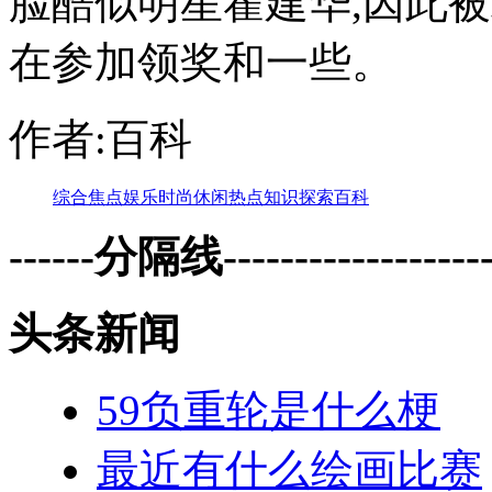
脸酷似明星霍建华,因此
在参加领奖和一些。
作者:百科
综合
焦点
娱乐
时尚
休闲
热点
知识
探索
百科
------分隔线--------------------
头条新闻
59负重轮是什么梗
最近有什么绘画比赛