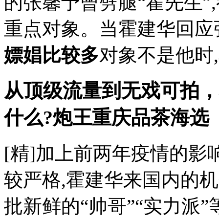
的张馨予曾劈腿“霍先生”
重点对象。当霍建华回应
嫖娼比较多
对象不是他时
从顶级流量到无戏可拍，
什么?炮王
重庆品茶海选
[精]加上前两年疫情的影
较严格,霍建华来国内的
批新鲜的“帅哥”“实力派”