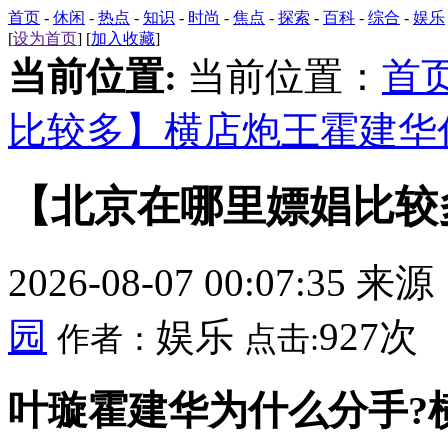
首页
-
休闲
-
热点
-
知识
-
时尚
-
焦点
-
探索
-
百科
-
综合
-
娱乐
[
设为首页
] [
加入收藏
]
当前位置:
当前位置：
首
比较多】横店炮王霍建华
【北京在哪里嫖娼比较
2026-08-07 00:07:35 来
园
娱乐
927次
作者：
点击:
叶璇霍建华为什么分手?