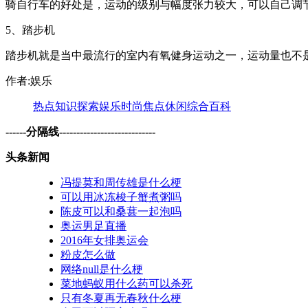
骑自行车的好处是，运动的级别与幅度张力较大，可以自己调节
5、踏步机
踏步机就是当中最流行的室内有氧健身运动之一，运动量也不是
作者:娱乐
热点
知识
探索
娱乐
时尚
焦点
休闲
综合
百科
------分隔线----------------------------
头条新闻
冯提莫和周传雄是什么梗
可以用冰冻梭子蟹煮粥吗
陈皮可以和桑葚一起泡吗
奥运男足直播
2016年女排奥运会
粉皮怎么做
网络null是什么梗
菜地蚂蚁用什么药可以杀死
只有冬夏再无春秋什么梗