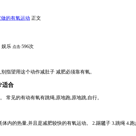
家做的有氧运动
正文
娱乐
596次
：
点击:
人别指望用这个动作减肚子 减肥必须靠有氧。
?适合
 常见的有动有氧有跳绳,原地跑,原地跳,自行。
的热量,并且是减肥较快的有氧运动。 2.踢毽子 3.跳绳 4.跑步