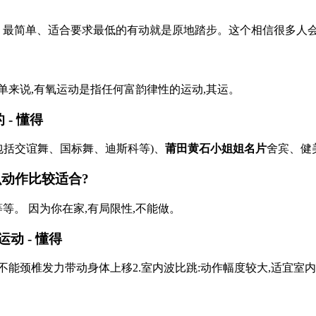
。 最简单、适合要求最低的有动就是原地踏步。这个相信很多人
单来说,有氧运动是指任何富韵律性的运动,其运。
- 懂得
包括交谊舞、国标舞、迪斯科等)、
莆田黄石小姐姐名片
舍宾、健
动作比较适合?
等等。 因为你在家,有局限性,不能做。
运动 - 懂得
椎不能颈椎发力带动身体上移2.室内波比跳:动作幅度较大,适宜室