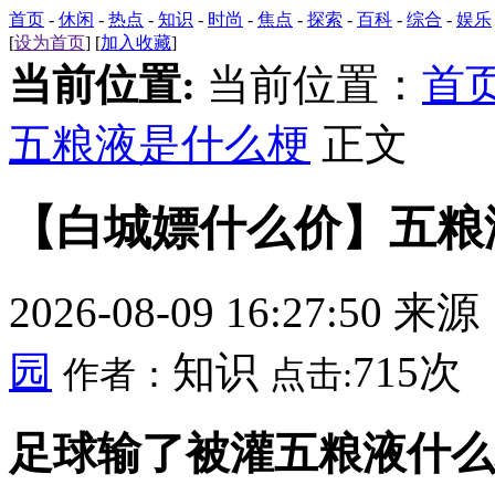
首页
-
休闲
-
热点
-
知识
-
时尚
-
焦点
-
探索
-
百科
-
综合
-
娱乐
[
设为首页
] [
加入收藏
]
当前位置:
当前位置：
首
五粮液是什么梗
正文
【白城嫖什么价】五粮
2026-08-09 16:27:50 来
园
知识
715次
作者：
点击:
足球输了被灌五粮液什么