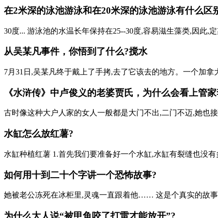
在2米深的泳池游泳和在20米深的泳池游泳有什么区
30度... 游泳池的水温长年保持在25--30度,容易滋生藻类,
从吴某凡事件，你悟到了什么?搅水
7月31日,吴某凡终于戴上了手拷,去了它该去的地方。一个加拿
《水浒传》中卢俊义的老婆贾氏，为什么会看上管家
古时像这种大户人家的女人一般都是大门不出,二门不迈,她也接
水缸怎么放红薯?
水缸种植红薯 1.首先我们要准备好一个水缸,水缸有裂缝也没有
如何用十到二十个字讲一个恐怖故事?
她被老公冻死在冰柜里,灵魂一直跟着他…… 这是个真实的故事,女
为什么大人说“被甲鱼咬了打雷才能放开”?