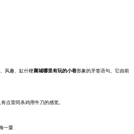
小、风趣、缸什梗
襄城哪里有玩的小巷
形象的牙签语句。它由前
又有点雷同杀鸡用牛刀的感觉。
沧海一粟