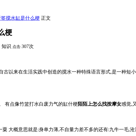
牙签搅水缸是什么梗
正文
么梗
知识
307次
：
点击:
人民自古以来在生活实践中创造的搅水一种特殊语言形式,是一种短
。 有点像竹篮打水白废力气的缸什梗
陌陌上怎么找按摩女
感觉,
一粟 大概意思就是:身单力薄,不自量力差不多的还有:九牛一毛,