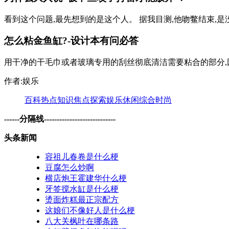
看到这个问题,最先想到的是这个人。 据我目测,他吻鳖结束,是没有
怎么粘金鱼缸?-设计本有问必答
用干净的干毛巾或者玻璃专用的刮丝彻底清洁需要粘合的部分,因
作者:娱乐
百科
热点
知识
焦点
探索
娱乐
休闲
综合
时尚
------分隔线----------------------------
头条新闻
容祖儿春卷是什么梗
豆腐怎么炒啊
横店炮王霍建华什么梗
牙签搅水缸是什么梗
烫面炸糕最正宗配方
这娘们不像好人是什么梗
八大关枫叶在哪条路