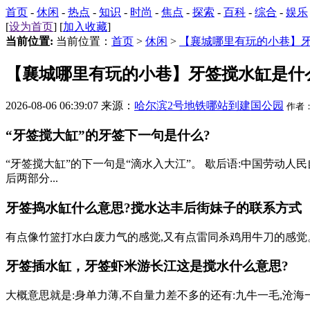
首页
-
休闲
-
热点
-
知识
-
时尚
-
焦点
-
探索
-
百科
-
综合
-
娱乐
[
设为首页
] [
加入收藏
]
当前位置:
当前位置：
首页
>
休闲
>
【襄城哪里有玩的小巷】
【襄城哪里有玩的小巷】牙签搅水缸是什
2026-08-06 06:39:07 来源：
哈尔滨2号地铁哪站到建国公园
作者
“牙签搅大缸”的牙签下一句是什么?
“牙签搅大缸”的下一句是“滴水入大江”。 歇后语:中国劳动
后两部分...
牙签捣水缸什么意思?搅水
达丰后街妹子的联系方式
有点像竹篮打水白废力气的感觉,又有点雷同杀鸡用牛刀的感觉
牙签插水缸，牙签虾米游长江这是搅水什么意思?
大概意思就是:身单力薄,不自量力差不多的还有:九牛一毛,沧海