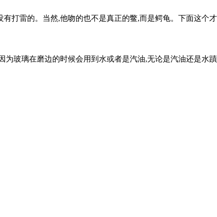
打雷的。当然,他吻的也不是真正的鳖,而是鳄龟。下面这个才是鳖,俗称
为玻璃在磨边的时候会用到水或者是汽油,无论是汽油还是水蹟都会