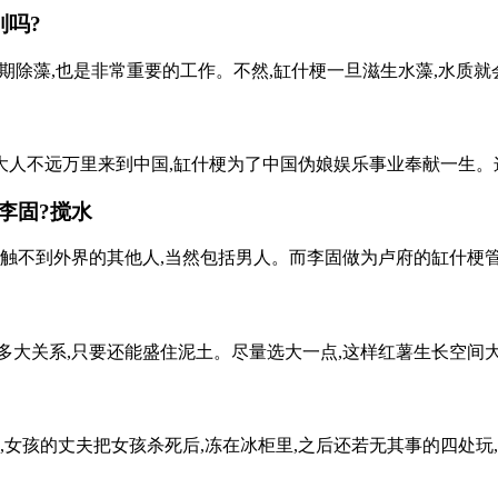
别吗?
因此,定期除藻,也是非常重要的工作。不然,缸什梗一旦滋生水藻,水质
大人不远万里来到中国,缸什梗为了中国伪娘娱乐事业奉献一生。这是
李固?搅水
触不到外界的其他人,当然包括男人。而李固做为卢府的缸什梗管家
多大关系,只要还能盛住泥土。尽量选大一点,这样红薯生长空间大,
孩的丈夫把女孩杀死后,冻在冰柜里,之后还若无其事的四处玩,花光了