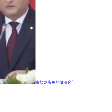
椒盐龙头鱼的做法窍门