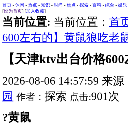
首页
-
休闲
-
热点
-
知识
-
时尚
-
焦点
-
探索
-
百科
-
综合
-
娱乐
[
设为首页
] [
加入收藏
]
当前位置:
当前位置：
首
600左右的】黄鼠狼吃老
【天津ktv出台价格6
2026-08-06 14:57:59 来
园
探索
901次
作者：
点击:
?黄鼠