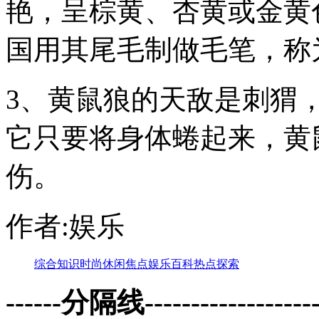
艳，呈棕黄、杏黄或金黄
国用其尾毛制做毛笔，称
3、黄鼠狼的天敌是刺猬
它只要将身体蜷起来，黄
伤。
作者:娱乐
综合
知识
时尚
休闲
焦点
娱乐
百科
热点
探索
------分隔线--------------------