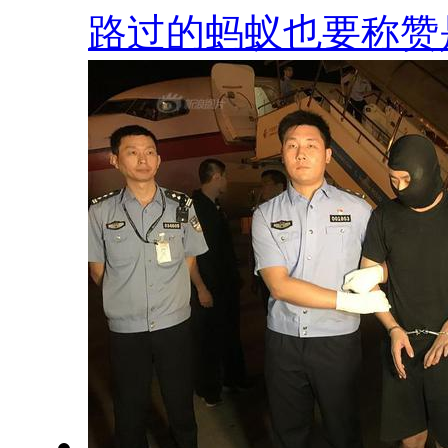
路过的蚂蚁也要称赞