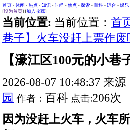
首页
-
休闲
-
热点
-
知识
-
时尚
-
焦点
-
探索
-
百科
-
综合
-
娱乐
[
设为首页
] [
加入收藏
]
当前位置:
当前位置：
首
巷子】火车没赶上票作废
【濠江区100元的小
2026-08-07 10:48:37 来
园
百科
206次
作者：
点击:
因为没赶上火车，火车所