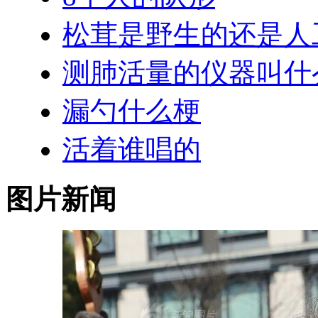
松茸是野生的还是人
测肺活量的仪器叫什
漏勺什么梗
活着谁唱的
图片新闻