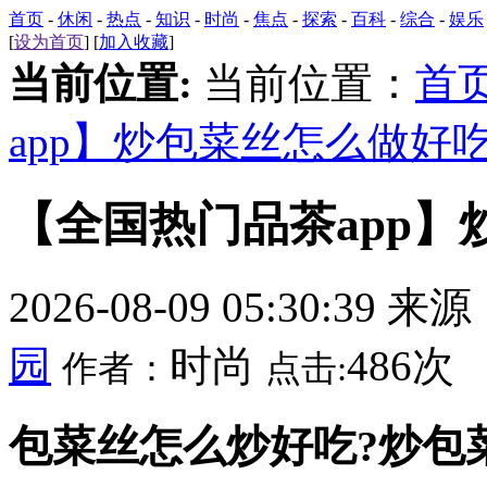
首页
-
休闲
-
热点
-
知识
-
时尚
-
焦点
-
探索
-
百科
-
综合
-
娱乐
[
设为首页
] [
加入收藏
]
当前位置:
当前位置：
首
app】炒包菜丝怎么做好
【全国热门品茶app
2026-08-09 05:30:39 来
园
时尚
486次
作者：
点击:
包菜丝怎么炒好吃?炒包