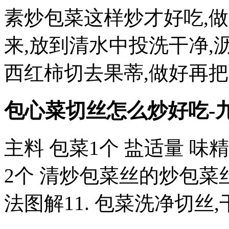
素炒包菜这样炒才好吃,做
来,放到清水中投洗干净,沥
西红柿切去果蒂,做好再
包心菜切丝怎么炒好吃-
主料 包菜1个 盐适量 味
2个 清炒包菜丝的炒包菜
法图解11. 包菜洗净切丝