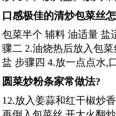
口感极佳的清炒包菜丝怎
包菜半个 辅料 油适量 盐
骤二 2.油烧热后放入包菜
盐 步骤四 4.放一点点水
圆菜炒粉条家常做法?
12.放入姜蒜和红干椒炒香
再倒入包菜丝,开大火翻炒,