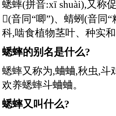
蟋蟀(拼音:xī shuài
𧉍(音同“唧”)、蜻蛚(音同
科,啮食植物茎叶、种实
蟋蟀的别名是什么?
蟋蟀又称为,蛐蛐,秋虫,
欢养蟋蟀斗蛐蛐。
蟋蟀又叫什么?