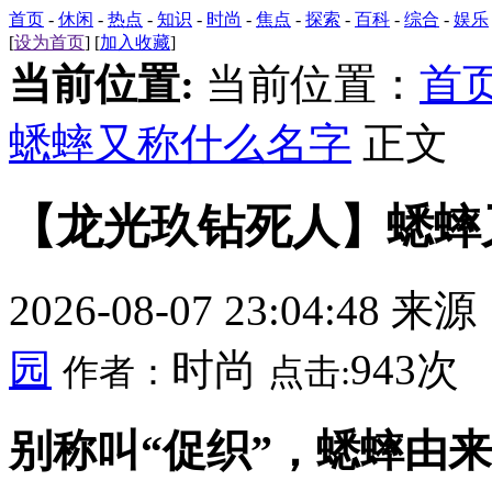
首页
-
休闲
-
热点
-
知识
-
时尚
-
焦点
-
探索
-
百科
-
综合
-
娱乐
[
设为首页
] [
加入收藏
]
当前位置:
当前位置：
首
蟋蟀又称什么名字
正文
【龙光玖钻死人】蟋蟀
2026-08-07 23:04:48 来
园
时尚
943次
作者：
点击:
别称叫“促织”，蟋蟀由来