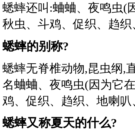
蟋蟀还叫:蛐蛐、夜鸣虫(
秋虫、斗鸡、促织、趋织
蟋蟀的别称?
蟋蟀无脊椎动物,昆虫纲,
名蛐蛐、夜鸣虫(因为它
鸡、促织、趋织、地喇叭
蟋蟀又称夏天的什么?