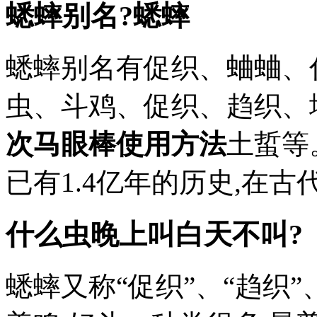
蟋蟀别名?蟋蟀
蟋蟀别名有促织、蛐蛐、
虫、斗鸡、促织、趋织、
次马眼棒使用方法
土蜇等
已有1.4亿年的历史,在古
什么虫晚上叫白天不叫?
蟋蟀又称“促织”、“趋织”