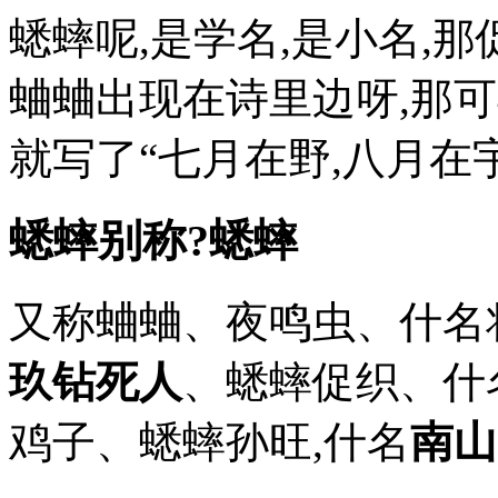
蟋蟀呢,是学名,是小名,
蛐蛐出现在诗里边呀,那可
就写了“七月在野,八月在
蟋蟀别称?蟋蟀
又称蛐蛐、夜鸣虫、什名
玖钻死人
、蟋蟀促织、什
鸡子、蟋蟀孙旺,什名
南山