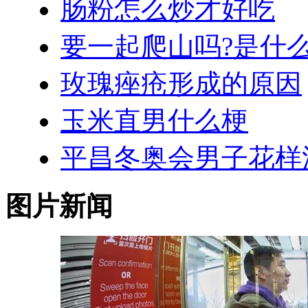
肠粉怎么炒才好吃
要一起爬山吗?是什
玫瑰痤疮形成的原因
玉米直男什么梗
平昌冬奥会男子花样
图片新闻