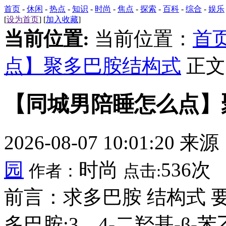
首页
-
休闲
-
热点
-
知识
-
时尚
-
焦点
-
探索
-
百科
-
综合
-
娱乐
[
设为首页
] [
加入收藏
]
当前位置:
当前位置：
首
点】聚多巴胺结构式
正文
【同城男陪睡怎么点】
2026-08-07 10:01:20 来
园
时尚
536次
作者：
点击:
前言：求多巴胺 结构式
多巴胺;3，4-二羟基-β-苯乙胺;